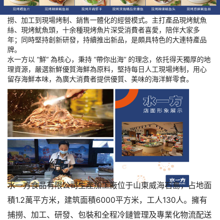
水一方主營海洋休閑零食、干海產品、家庭佐餐等品類，打造從捕
撈、加工到現場烤制、銷售一體化的經營模式。主打產品現烤魷魚
浪勝町
絲、現烤魷魚頭，十余種現烤魚片深受消費者喜愛，陪伴大家多
年；同時堅持創新研發，持續推出新品，是頗具特色的大連特產品
新聞中心
牌。
水一方以 “鮮” 為核心，秉持 “帶你出海” 的理念，依托得天獨厚的地
理資源，嚴選新鮮優質海鮮為原料，堅持每日人工現場烤制，用心
聯系我們
留存海鮮本味，為廣大消費者提供優質、美味的海洋鮮零食。
工廠介紹
水一方食品有限公司生產加工廠位于山東威海石島，占地面
積1.2萬平方米，建筑面積6000平方米，工人130人。擁有
捕撈、加工、研發、包裝和全程冷鏈管理及專業化物流配送